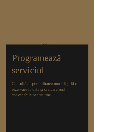
NATURE CARE
Community Health &
Regenerative Medicine
Give
Programează
serviciul
Consultă disponibilitatea noastră și fă o
rezervare la data și ora care sunt
convenabile pentru tine